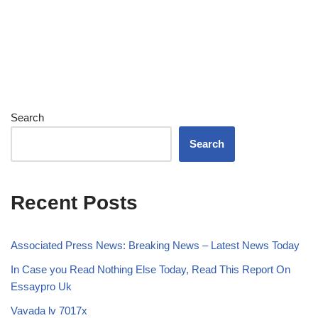
Search
Search
Recent Posts
Associated Press News: Breaking News – Latest News Today
In Case you Read Nothing Else Today, Read This Report On
Essaypro Uk
Vavada lv 7017x