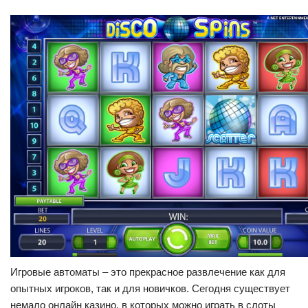
Игровые автоматы – это прекрасное развлечение как для
опытных игроков, так и для новичков. Сегодня существует
немало онлайн казино, в которых можно играть в слоты