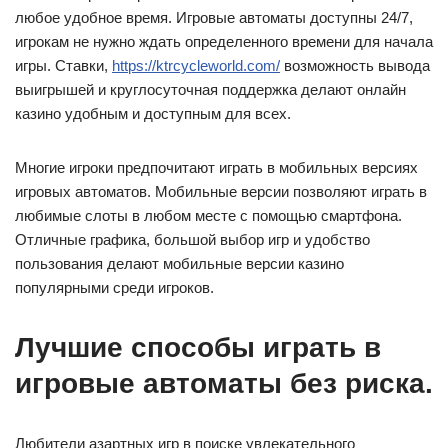
любое удобное время. Игровые автоматы доступны 24/7,
игрокам не нужно ждать определенного времени для начала
игры. Ставки,
https://ktrcycleworld.com/
возможность вывода
выигрышей и круглосуточная поддержка делают онлайн
казино удобным и доступным для всех.
Многие игроки предпочитают играть в мобильных версиях
игровых автоматов. Мобильные версии позволяют играть в
любимые слоты в любом месте с помощью смартфона.
Отличные графика, большой выбор игр и удобство
пользования делают мобильные версии казино
популярными среди игроков.
Лучшие способы играть в
игровые автоматы без риска.
Любители азартных игр в поиске увлекательного