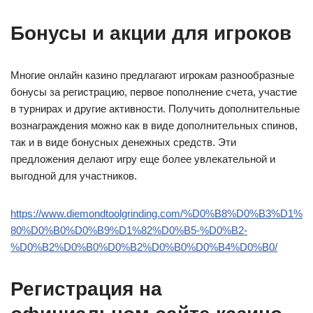
Бонусы и акции для игроков
Многие онлайн казино предлагают игрокам разнообразные
бонусы за регистрацию, первое пополнение счета, участие
в турнирах и другие активности. Получить дополнительные
вознаграждения можно как в виде дополнительных спинов,
так и в виде бонусных денежных средств. Эти
предложения делают игру еще более увлекательной и
выгодной для участников.
https://www.diemondtoolgrinding.com/%D0%B8%D0%B3%D1%
80%D0%B0%D0%B9%D1%82%D0%B5-%D0%B2-
%D0%B2%D0%B0%D0%B2%D0%B0%D0%B4%D0%B0/
Регистрация на